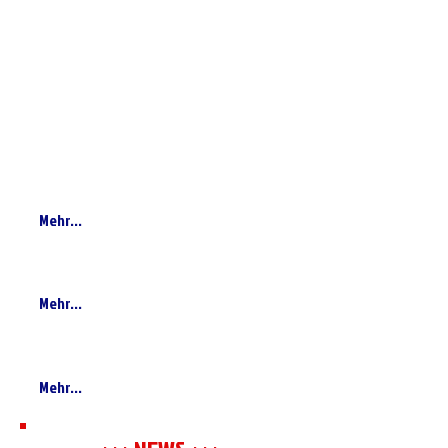
BT-Spiele / Ergebnisse online
Mehr...
Bramstedter TS
Gesamtverein
Mehr...
BT Handball Onlineshop
Mehr...