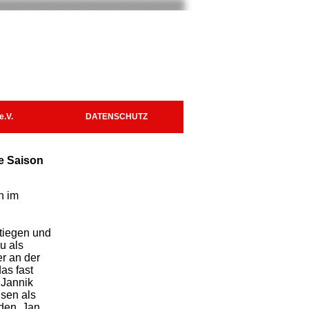
e.V.
DATENSCHUTZ
ie Saison
h im
stiegen und
u als
er an der
as fast
 Jannik
dsen als
den. Jan