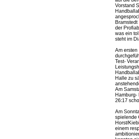
Vorstand S
Handballab
angesproc
Bramstedt 
der Profiab
was ein to
steht im D
Am ersten
durchgefüh
Test- Vera
Leistungsh
Handballab
Halle zu s
anstehende
Am Samstag
Hamburg- 
26:17 scho
Am Sonntag
spielende 
Horst/Kieb
einem res
ambitionie