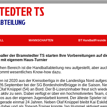
TEDTER TS
BTEILUNG
LL
MANNSCHAFTEN
BT HandballFreunde 
aller der Bramstedter TS starten Ihre Vorbereitungen auf d
 mit eigenem Haus-Turnier
hen Bereich ist die Handballabteilung neu aufgestellt, aber auc
kommt wesentliches Know-how dazu.
en ist 2020 aus der Kreisoberliga in die Landesliga Nord aufge
 26.September bei der SG Bordesholm/Brügge in die Saison. Ne
t Olaf Knüppel (54) an Bord. Der B-Lizenzinhaber freut sich wied
 aktiv zu sein. Dabei verfügt er über ein hochmotiviertes Team, d
s aus der eigenen Jugendarbeit kommt. Der älteste Spieler ist
 gerade einmal 24 Jahren. Neben Olaf Knüppel bleibt Kai Eskil
 dabei und als Torwart-Trainer konnte Jan Hummel aktiviert wer