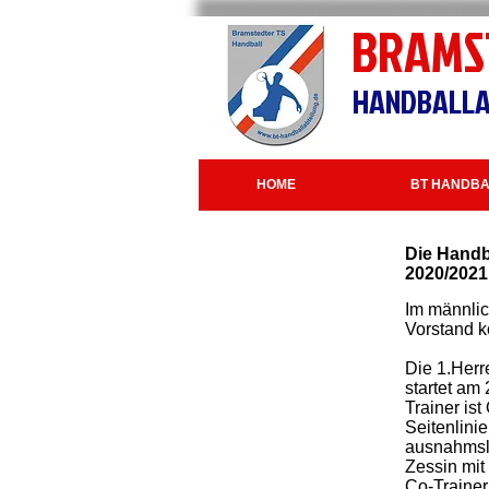
BRAMS
HANDBALLA
HOME
BT HANDBA
Die Handb
2020/2021
Im männlic
Vorstand 
Die 1.Herr
startet am
Trainer is
Seitenlinie
ausnahmslo
Zessin mit
Co-Trainer