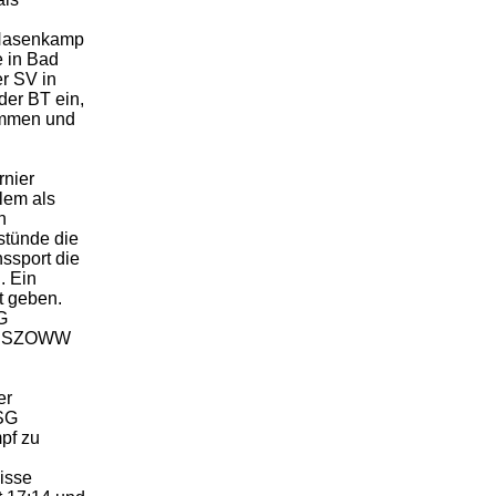
 Hasenkamp
 in Bad
r SV in
 der BT ein,
nommen und
rnier
llem als
n
stünde die
nssport die
. Ein
t geben.
G
SG SZOWW
er
HSG
pf zu
isse