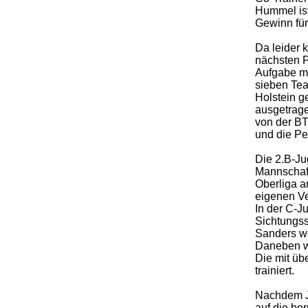
Hummel ist
Gewinn für
Da leider 
nächsten P
Aufgabe mi
sieben Te
Holstein g
ausgetrag
von der BT
und die Pe
Die 2.B-Ju
Mannschaft
Oberliga an
eigenen Ve
In der C-J
Sichtungs
Sanders we
Daneben we
Die mit üb
trainiert.
Nachdem Ja
auf die ber