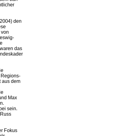
tlicher
(2004) den
ese
s von
eswig-
le
 waren das
Landeskader
ie
r Regions-
nt aus dem
ie
 und Max
n.
ei sein.
r Russ
er Fokus
als