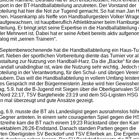
port in der BT-Handballabteilung anzutreten. Der Vorstand der
teilung hat hier die Not zur Tugend gemacht. So hat man Jan
hen. Hasenkamp als Neffe von Handballurgestein Volker Wrage
aufgewachsen, ist hauptberuflich Athletiktrainer beim Hamburge
teilung. Er bringt jetzt seine Expertise in die Handballabteilung
ller Mehrwert ist. Dabei hat er seine Arbeit bereits aktiv aufge
ialog mit „seinen Trainern“.
 Septemberwochenende hat die Handballabteilung ein Haus-Tu
rt. Neben der sportlichen Vorbereitung diente das Turnier vor a
nstaltung zur Nutzung von Handball-Harz. Da die „Backe“ für de
andall unabdingbar ist, wäre die Nutzung sehr wichtig. Jedoch 
teilung in der Verantwortung, für den Schul- und übrigen Verei
äubern. Das will die Handballabteilung in vollem Umfang leisten
s Gespräch mit der Bürgermeisterin Jeske wird hier Gewisshei
, 5.9. hat die B-Jugend mit Siegen über die Oberligarivalen S
Nord 22:17, TSV Bargteheide 23:19 und dem SG-Ligisten H
n mal überzeugt und gute Ansätze gezeigt.
, 6.9. musste die BT als Landesligist gegen ausnahmslos höh
Gegner antreten. In einem sehr couragierten Spiel gegen die 
itzreihe kam die BT nach einem 19:23 Rückstand über den Kam
pektablem 26:26-Endstand. Danach standen Partien gegen die
rten Oberligisten SV Beckdorf und TSV Ellerbek an. Die Ergebn