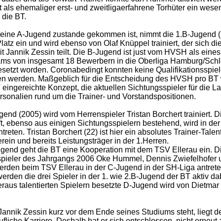
 als ehemaliger erst- und zweitligaerfahrene Torhüter ein wesen
 die BT.
keine A-Jugend zustande gekommen ist, nimmt die 1.B-Jugend 
latz ein und wird ebenso von Olaf Knüppel trainiert, der sich di
t Jannik Zessin teilt. Die B-Jugend ist just vom HVSH als eine
ams von insgesamt 18 Bewerbern in die Oberliga Hamburg/Schl
esetzt worden. Coronabedingt konnten keine Qualifikationsspie
en werden. Maßgeblich für die Entscheidung des HVSH pro BT
 eingereichte Konzept, die aktuellen Sichtungsspieler für die 
rsonalien rund um die Trainer- und Vorstandspositionen.
gend (2005) wird vom Herrenspieler Tristan Borchert trainiert. D
, ebenso aus einigen Sichtungsspielern bestehend, wird in de
treten. Tristan Borchert (22) ist hier ein absolutes Trainer-Tale
rein und bereits Leistungsträger in der 1.Herren.
ugend geht die BT eine Kooperation mit dem TSV Ellerau ein. D
spieler des Jahrgangs 2006 Oke Hummel, Dennis Zwiefelhofer
rden beim TSV Ellerau in der C-Jugend in der SH-Liga antrete
rden die drei Spieler in der 1. wie 2.B-Jugend der BT aktiv dab
eraus talentierten Spielern besetzte D-Jugend wird von Dietma
nnik Zessin kurz vor dem Ende seines Studiums steht, liegt d
ufliche Karriere. Deshalb hat er sich entschlossen, nicht erneut 