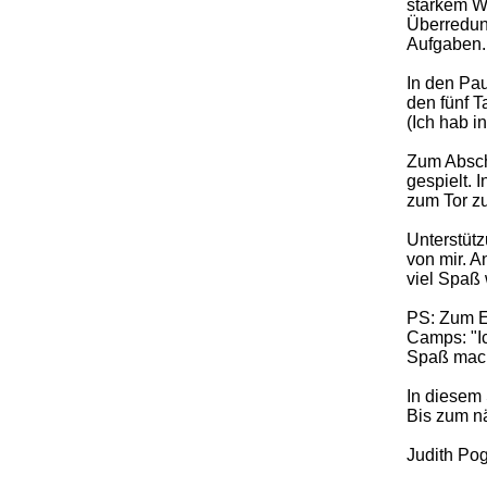
starkem W
Überredun
Aufgaben.
In den Pau
den fünf T
(Ich hab i
Zum Abschl
gespielt. 
zum Tor z
Unterstüt
von mir. A
viel Spaß 
PS: Zum En
Camps: "Ic
Spaß macht
In diesem
Bis zum nä
Judith Po