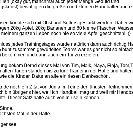
illen (okay gut, manchmal auch jeder Menge Geduld und
gskunst) bewältigten die großen und kleinen Handballer auch 
sen konnte sich mit Obst und Selters gestärkt werden. Dabei 
agen 20kg Äpfel, 20kg Bananen und 80 kleine Flaschen Wasser v
n meinem ganzen Leben noch nie so viele Äpfel geschnitten! :))
uss jedes Trainingstages wurde natürlich dann auch richtig H
In bunt zusammen gewürfelten Teams war es gar nicht so einfach
u bekommen und dann auch ein Tor zu erzielen.
zung bekam Bernd dieses Mal von Tim, Maik, Naya, Finja, Tom,
n allen Tagen standen bis zu fünf Trainer in der Halle und hatte
wie die Kinder. Dafür an alle ein riesen Dankeschön.
de noch ein Zitat von Junia, mit eine der jüngsten Teilnehmer
h bin übrigens hier, weil ich Handball mag und weil mir Handball
!" Dieser Satz hätte auch von mir sein können.
 Sinne.
chsten Mal in der Halle.
ggensee