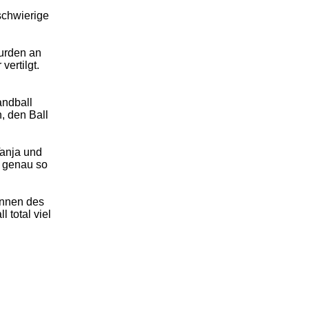
schwierige
wurden an
ertilgt.
andball
, den Ball
Tanja und
n genau so
innen des
 total viel