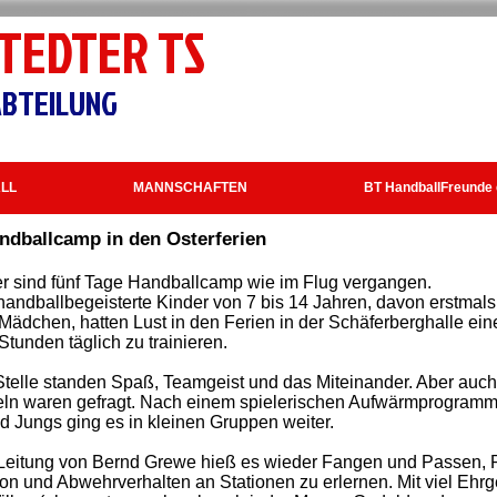
TEDTER TS
BTEILUNG
LL
MANNSCHAFTEN
BT HandballFreunde 
ndballcamp in den Osterferien
r sind fünf Tage Handballcamp wie im Flug vergangen.
handballbegeisterte Kinder von 7 bis 14 Jahren, davon erstmals
 Mädchen, hatten Lust in den Ferien in der Schäferberghalle e
Stunden täglich zu trainieren.
 Stelle standen Spaß, Teamgeist und das Miteinander. Aber auc
ln waren gefragt. Nach einem spielerischen Aufwärmprogramm 
 Jungs ging es in kleinen Gruppen weiter.
 Leitung von Bernd Grewe hieß es wieder Fangen und Passen, P
on und Abwehrverhalten an Stationen zu erlernen. Mit viel Ehrg