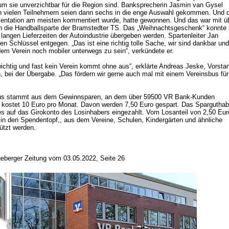
rum sie unverzichtbar für die Region sind. Banksprecherin Jasmin van Gysel
en vielen Teilnehmern seien dann sechs in die enge Auswahl gekommen. Und 
sentation am meisten kommentiert wurde, hatte gewonnen. Und das war mit ü
die Handballsparte der Bramstedter TS. Das „Weihnachtsgeschenk“ konnte 
 langen Lieferzeiten der Autoindustrie übergeben werden. Spartenleiter Jan
Schlüssel entgegen. „Das ist eine richtig tolle Sache, wir sind dankbar und
 dem Verein noch mobiler unterwegs zu sein“, verkündete er.
ichtig und fast kein Verein kommt ohne aus“, erklärte Andreas Jeske, Vorsta
, bei der Übergabe. „Das fördern wir gerne auch mal mit einem Vereinsbus fü
Bus stammt aus dem Gewinnsparen, an dem über 59500 VR Bank-Kunden
s kostet 10 Euro pro Monat. Davon werden 7,50 Euro gespart. Das Spargutha
s auf das Girokonto des Losinhabers eingezahlt. Vom Losanteil von 2,50 Eur
in den Spendentopf,, aus dem Vereine, Schulen, Kindergärten und ähnliche
tützt werden.
eberger Zeitung vom 03.05.2022, Seite 26