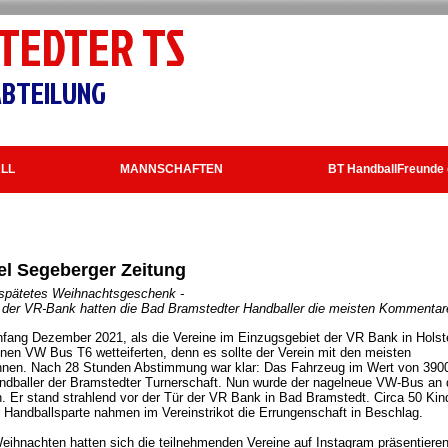
TEDTER TS
BTEILUNG
LL
MANNSCHAFTEN
BT HandballFreunde 
el Segeberger Zeitung
spätetes Weihnachtsgeschenk -
l der VR-Bank hatten die Bad Bramstedter Handballer die meisten Kommentar
fang Dezember 2021, als die Vereine im Einzugsgebiet der VR Bank in Holst
nen VW Bus T6 wetteiferten, denn es sollte der Verein mit den meisten
nen. Nach 28 Stunden Abstimmung war klar: Das Fahrzeug im Wert von 390
ndballer der Bramstedter Turnerschaft. Nun wurde der nagelneue VW-Bus an 
 Er stand strahlend vor der Tür der VR Bank in Bad Bramstedt. Circa 50 Kin
 Handballsparte nahmen im Vereinstrikot die Errungenschaft in Beschlag.
eihnachten hatten sich die teilnehmenden Vereine auf Instagram präsentiere