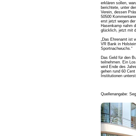
erklären sollen, wa
berichtete, unter d
Verein, dessen Prä
50500 Kommentaren 
erst jetzt wegen der
Hasenkamp nahm den 
glücklich, jetzt mit
„Das Ehrenamt ist w
VR Bank in Holstein
Sportnachwuchs.“
Das Geld für den 
teilnehmen. Ein Lo
wird Ende des Jahre
gehen rund 60 Cent 
Institutionen unters
Quellenangabe: Seg