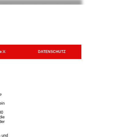
e.V.
DATENSCHUTZ
e
ein
00
die
der
n und