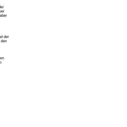
der
ber
aber
nd der
r den
ben
o