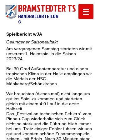
BRAMSTEDTER TS
HANDBALLABTEILUN
G
Spielbericht wJA
Gelungener Saisonauftakt
Am vergangenen Samstag starteten wir mit
unserem 1. Heimspiel in die Saison
2023/24.
Bei 30 Grad Außentemperatur und einem
tropischen Klima in der Halle empfingen wir
die Mädels der HSG
Mönkeberg/Schönkirchen.
Wir brauchten (dieses mal) nicht lange um
gut ins Spiel zu kommen und starteten
gleich mit einem 4:0 Lauf in die erste
Halbzeit.
Das „Festival an technischen Fehlern“ vom
Pinnau-Cup wiederholte sich zum Glück
nicht so stark und die Führung blieb immer
bei uns. Trotz einiger Fehler fühlten wir uns
gut und konnten schöne Zusammenspiele
zeigen - mit Erfolg. Nach 30 Minuten stand