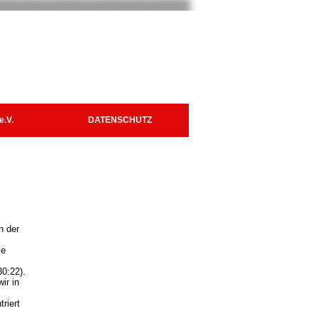
e.V.
DATENSCHUTZ
n der
ie
30:22).
ir in
riert