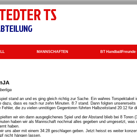
TEDTER TS
BTEILUNG
LL
MANNSCHAFTEN
BT HandballFreunde 
 mJA
berliga
piel stand an und es ging gleich richtig zur Sache. Ein wahres Torspektakel i
 dazu, dass es nach nur zehn Minuten. 8:7 stand. Dann folgten unsererseits
 Fehler, die zu vielen unnötigen Gegentoren führten Halbzeitstand 20:12 für d
pielten wir ein dann ausgeglichenes Spiel und der Abstand blieb bei 8 Toren (
inuten haben wir als Mannschaft nochmal alles gegeben und umgesetzt, was w
lernt haben.
 uns aber mit einem 34:28 geschlagen geben. Jetzt heisst es weiter konzent
pf nicht hängen lassen.